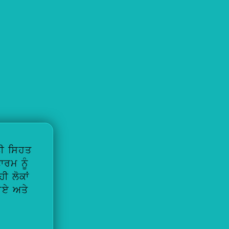
ਤੀ ਸਿਹਤ
ਾਰਮ ਨੂੰ
ੀ ਲੋਕਾਂ
ਈਏ ਅਤੇ