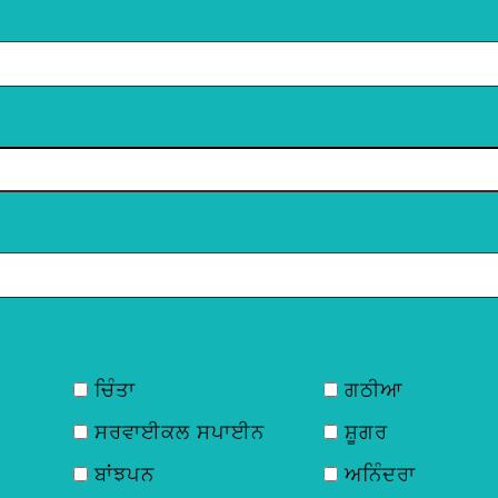
ਚਿੰਤਾ
ਗਠੀਆ
ਸਰਵਾਈਕਲ ਸਪਾਈਨ
ਸ਼ੂਗਰ
ਬਾਂਝਪਨ
ਅਨਿੰਦਰਾ