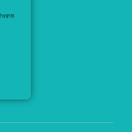
ੇਖਭਾਲ